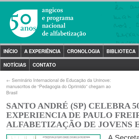
INÍCIO
A EXPERIÊNCIA
CRONOLOGIA
BIBLIOTECA
NOTÍCIAS
CONTATO
←
Seminário Internacional de Educação da Uninove:
manuscritos de “Pedagogia do Oprimido” chegam ao
Brasil
SANTO ANDRÉ (SP) CELEBRA 5
EXPERIENCIA DE PAULO FRE
ALFABETIZAÇÃO DE JOVENS 
A Secret